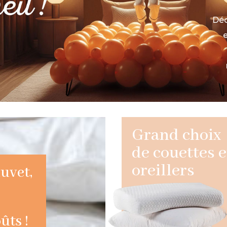
Déc
e
Grand choix
de couettes e
oreillers
duvet,
ûts !