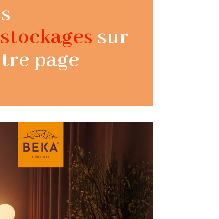
s
stockages
sur
tre page