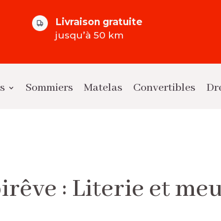
Livraison gratuite
jusqu’à 50 km
ts
Sommiers
Matelas
Convertibles
Dr
rêve : Literie et me