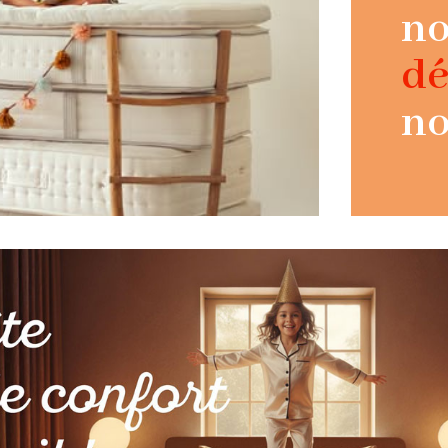
no
dé
no