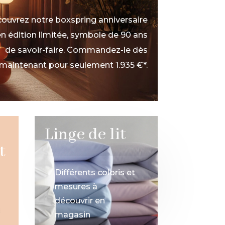
ouvrez notre boxspring anniversaire
n édition limitée, symbole de 90 ans
de savoir-faire. Commandez-le dès
maintenant pour seulement 1.935 €*.
Linge de lit
t
Différents coloris et
mesures à
découvrir en
magasin