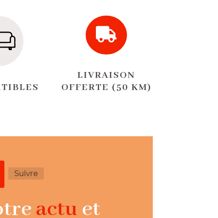

LIVRAISON
TIBLES
OFFERTE (50 KM)
Suivre
otre
actu
et