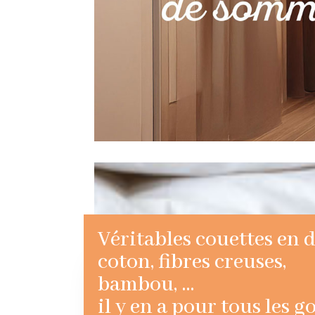
Véritables couettes en 
coton, fibres creuses,
bambou, …
il y en a pour tous les go