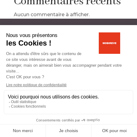
Commentaires récents
Aucun commentaire à afficher.
Livraison gratuite
jusqu’à 50 km
Heures d’ouvertures | Contact
© 2024 Mobireve | site réalisé par
Tamtam
Communication
et
Solucio
–
Mentions légales
–
CGU
–
Politique de confidentialité
–
Les Cookies