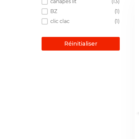
Système
canapés lit
(13)
BZ
(1)
clic clac
(1)
Réinitialiser