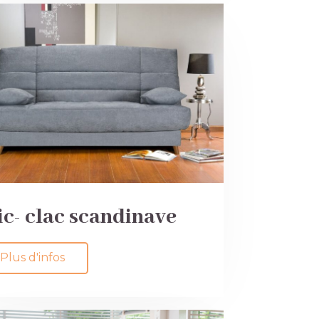
ic- clac scandinave
Plus d'infos