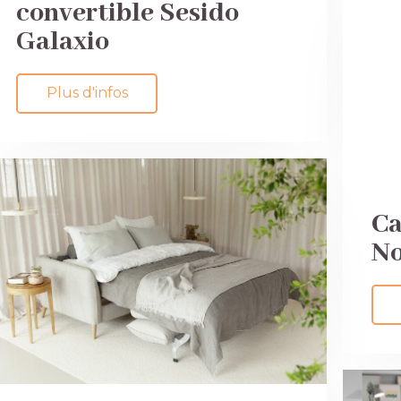
convertible Sesido
Galaxio
Plus d'infos
Ca
No