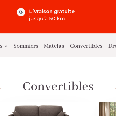
Livraison gratuite
jusqu’à 50 km
ts
Sommiers
Matelas
Convertibles
Dr
Convertibles