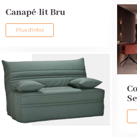
Canapé-lit Bru
Plus d'infos
Co
Se