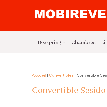
Boxspring
Chambres
Li
Accueil
|
Convertibles
|
Convertible Se
Convertible Sesido