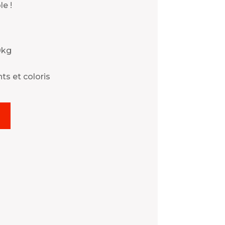
e !
0kg
s et coloris