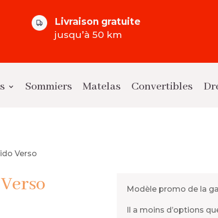
Livraison gratuite
jusqu’à 50 km
ts
Sommiers
Matelas
Convertibles
Dr
sido Verso
 Verso
Modèle promo de la g
Il a moins d’options q