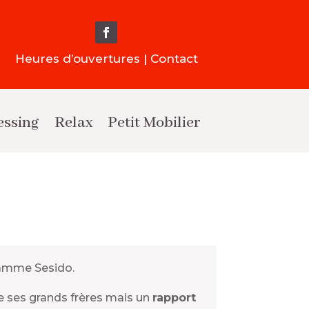
Heures d’ouvertures | Contact
essing
Relax
Petit Mobilier
amme Sesido.
ue ses grands frères mais un
rapport